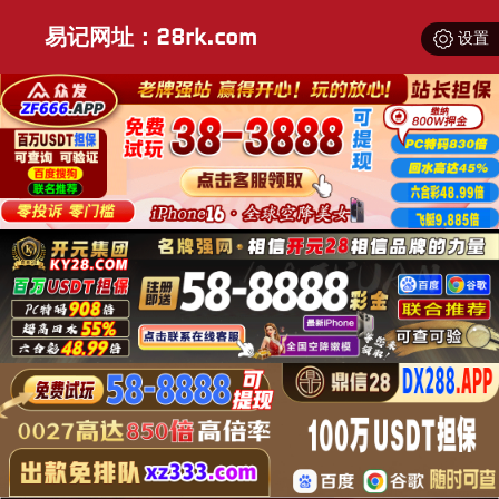
易记网址：28rk.com
设置